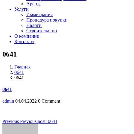
Аренда
Услуги
Иммиграция
Процедура покупки
Налоги
Строительство
О компании
Контакты
0641
Главная
0641
0641
0641
admin
04.04.2022
0 Comment
Навигация
Previous
Previous post:
0641
по