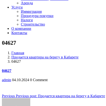
Аренда
Услуги
Иммиграция
Процедура покупки
Налоги
Строительство
О компании
Контакты
04627
Главная
Продается квартира на берегу в Кабарете
04627
04627
admin
04.10.2024
0 Comment
Навигация
Previous
Previous post:
Продается квартира на берегу в Кабарете
по