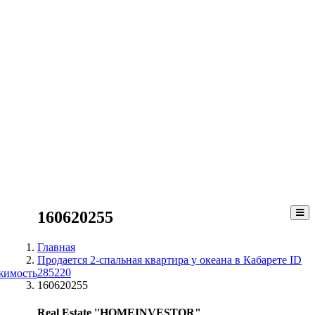
160620255
Главная
Продается 2-спальная квартира у океана в Кабарете ID
285220
жимость
160620255
Real Estate ''HOMEINVESTOR"