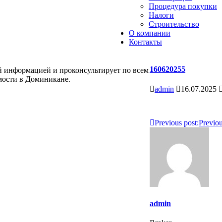
Процедура покупки
Налоги
Строительство
О компании
Контакты
160620255
й информацией и проконсультирует по всем
мости в Доминикане.
admin
16.07.2025
Навигация
Previous post:
Previo
по
записям
admin