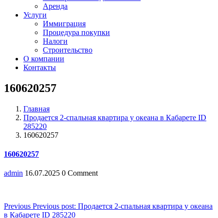
Аренда
Услуги
Иммиграция
Процедура покупки
Налоги
Строительство
О компании
Контакты
160620257
Главная
Продается 2-спальная квартира у океана в Кабарете ID
285220
160620257
160620257
admin
16.07.2025
0 Comment
Навигация
Previous
Previous post:
Продается 2-спальная квартира у океана
в Кабарете ID 285220