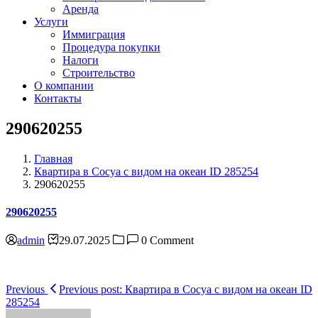
Аренда
Услуги
Иммиграция
Процедура покупки
Налоги
Строительство
О компании
Контакты
290620255
Главная
Квартира в Сосуа с видом на океан ID 285254
290620255
290620255
admin
29.07.2025
0 Comment
Навигация
Previous
Previous post:
Квартира в Сосуа с видом на океан ID
285254
по