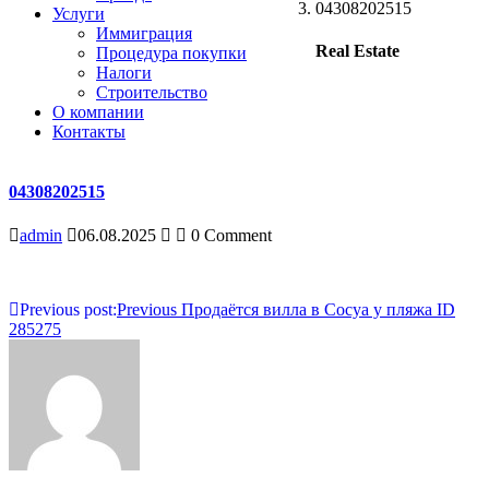
04308202515
Услуги
Иммиграция
Real Estate
Процедура покупки
Налоги
Строительство
О компании
Контакты
04308202515
admin
06.08.2025
0 Comment
Навигация
Previous post:
Previous
Продаётся вилла в Сосуа у пляжа ID
285275
по
записям