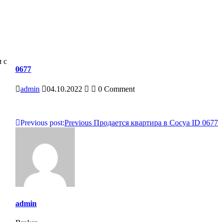
 с
0677
admin
04.10.2022
0 Comment
Навигация
Previous post:
Previous
Продается квартира в Сосуа ID 0677
по
записям
admin