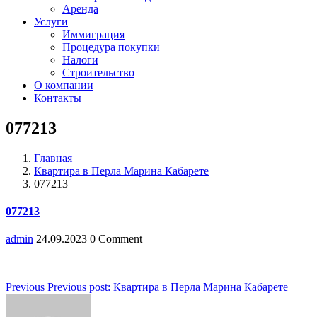
Аренда
Услуги
Иммиграция
Процедура покупки
Налоги
Строительство
О компании
Контакты
077213
Главная
Квартира в Перла Марина Кабарете
077213
077213
admin
24.09.2023
0 Comment
Навигация
Previous
Previous post:
Квартира в Перла Марина Кабарете
по