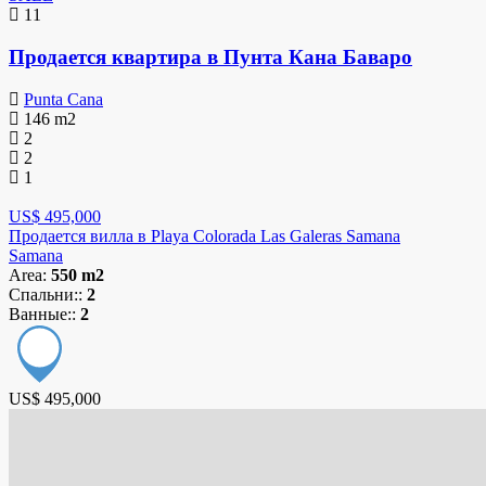
11
Продается квартира в Пунта Кана Баваро
Punta Cana
146
m2
2
2
1
US$ 495,000
Продается вилла в Playa Colorada Las Galeras Samana
Samana
Area:
550 m2
Спальни::
2
Ванные::
2
US$ 495,000