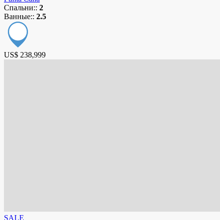
Спальни::
2
Ванные::
2.5
US$ 238,999
SALE