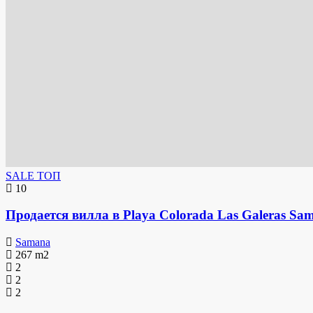
SALE
ТОП
10
Продается вилла в Playa Colorada Las Galeras Sa
Samana
267
m2
2
2
2