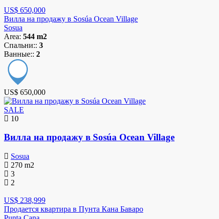
US$ 650,000
Вилла на продажу в Sosúa Ocean Village
Sosua
Area:
544 m2
Спальни::
3
Ванные::
2
US$ 650,000
SALE
10
Вилла на продажу в Sosúa Ocean Village
Sosua
270
m2
3
2
US$ 238,999
Продается квартира в Пунта Кана Баваро
Punta Cana