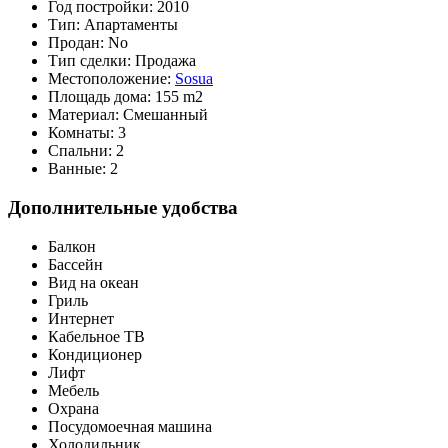
Год постройки:
2010
Тип:
Апартаменты
Продан:
No
Тип сделки:
Продажа
Местоположение:
Sosua
Площадь дома:
155 m2
Материал:
Смешанный
Комнаты:
3
Спальни:
2
Ванные:
2
Дополнительные удобства
Балкон
Бассейн
Вид на океан
Гриль
Интернет
Кабельное ТВ
Кондиционер
Лифт
Мебель
Охрана
Посудомоечная машина
Холодильник