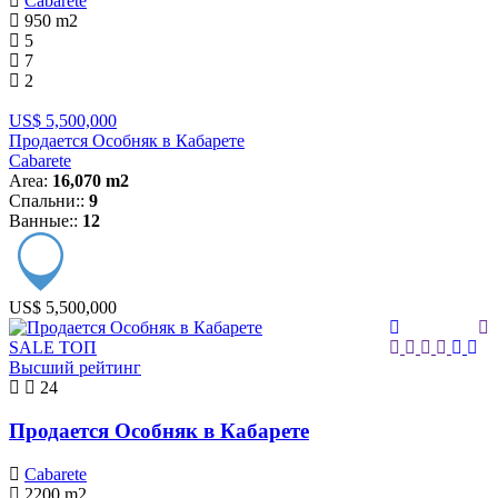
Cabarete
950
m2
5
7
2
US$ 5,500,000
Продается Особняк в Кабарете
Cabarete
Area:
16,070 m2
Спальни::
9
Ванные::
12
US$ 5,500,000
SALE
ТОП
Высший рейтинг
24
Продается Особняк в Кабарете
Cabarete
2200
m2