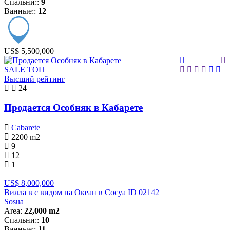
Спальни::
9
Ванные::
12
US$ 5,500,000
SALE
ТОП
Высший рейтинг
24
Продается Особняк в Кабарете
Cabarete
2200
m2
9
12
1
US$ 8,000,000
Вилла в с видом на Океан в Сосуа ID 02142
Sosua
Area:
22,000 m2
Спальни::
10
Ванные::
11