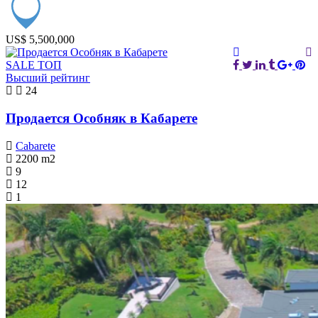
US$ 5,500,000
SALE
ТОП
Высший рейтинг
24
Продается Особняк в Кабарете
Cabarete
2200
m2
9
12
1