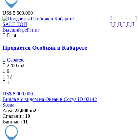
US$ 5,500,000
SALE
ТОП
Высший рейтинг
24
Продается Особняк в Кабарете
Cabarete
2200
m2
9
12
1
US$ 8,000,000
Вилла в с видом на Океан в Сосуа ID 02142
Sosua
Area:
22,000 m2
Спальни::
10
Ванные::
11