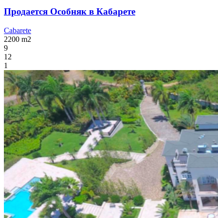
Продается Особняк в Кабарете
Cabarete
2200
m2
9
12
1