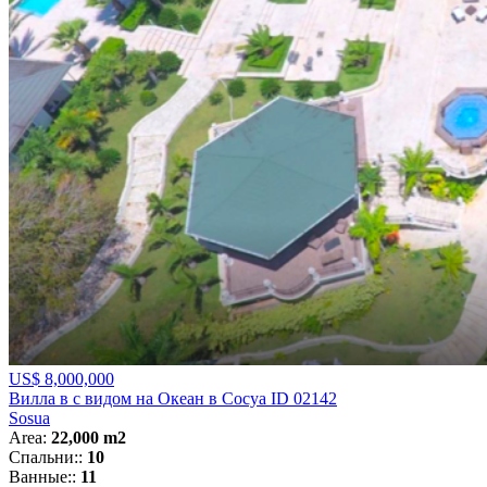
US$ 8,000,000
Вилла в с видом на Океан в Сосуа ID 02142
Sosua
Area:
22,000 m2
Спальни::
10
Ванные::
11