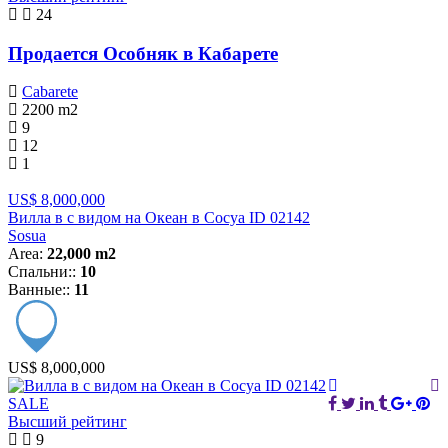
24
Продается Особняк в Кабарете
Cabarete
2200
m2
9
12
1
US$ 8,000,000
Вилла в с видом на Океан в Сосуа ID 02142
Sosua
Area:
22,000 m2
Спальни::
10
Ванные::
11
US$ 8,000,000
SALE
Высший рейтинг
9