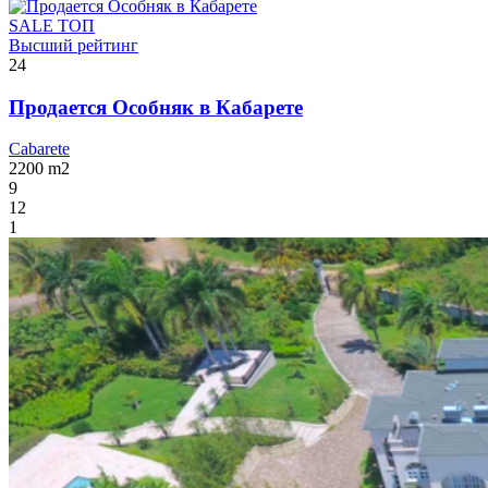
SALE
ТОП
Высший рейтинг
24
Продается Особняк в Кабарете
Cabarete
2200
m2
9
12
1