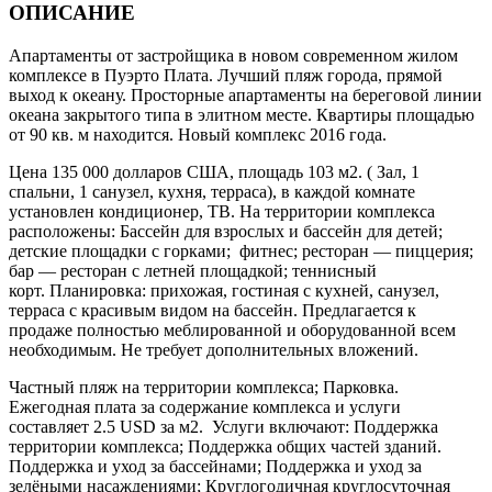
ОПИСАНИЕ
Апартаменты от застройщика в новом современном жилом
комплексе в Пуэрто Плата. Лучший пляж города, прямой
выход к океану. Просторные апартаменты на береговой линии
океана закрытого типа в элитном месте. Квартиры площадью
от 90 кв. м находится. Новый комплекс 2016 года.
Цена 135 000 долларов США, площадь 103 м2. ( Зал, 1
спальни, 1 санузел, кухня, терраса), в каждой комнате
установлен кондиционер, ТВ. На территории комплекса
расположены: Бассейн для взрослых и бассейн для детей;
детские площадки с горками; фитнес; ресторан — пиццерия;
бар — ресторан с летней площадкой; теннисный
корт. Планировка: прихожая, гостиная с кухней, санузел,
терраса с красивым видом на бассейн. Предлагается к
продаже полностью меблированной и оборудованной всем
необходимым. Не требует дополнительных вложений.
Частный пляж на территории комплекса; Парковка.
Ежегодная плата за содержание комплекса и услуги
составляет 2.5 USD за м2. Услуги включают: Поддержка
территории комплекса; Поддержка общих частей зданий.
Поддержка и уход за бассейнами; Поддержка и уход за
зелёными насаждениями; Круглогодичная круглосуточная