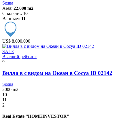
Sosua
Area:
22,000 m2
Спальни::
10
Ванные::
11
US$ 8,000,000
SALE
Высший рейтинг
9
Вилла в с видом на Океан в Сосуа ID 02142
Sosua
2000
m2
10
11
2
Real Estate ''HOMEINVESTOR"