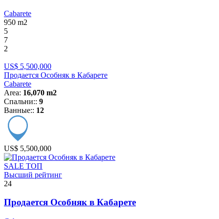
Cabarete
950
m2
5
7
2
US$ 5,500,000
Продается Особняк в Кабарете
Cabarete
Area:
16,070 m2
Спальни::
9
Ванные::
12
US$ 5,500,000
SALE
ТОП
Высший рейтинг
24
Продается Особняк в Кабарете