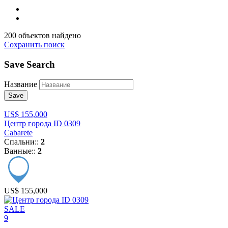
200 объектов найдено
Сохранить поиск
Save Search
Название
Save
US$ 155,000
Центр города ID 0309
Cabarete
Спальни::
2
Ванные::
2
US$ 155,000
SALE
9