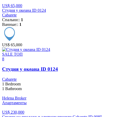
US$ 65,000
Студия у океана ID 0124
Cabarete
Спальни::
1
Ванные::
1
US$ 65,000
SALE
ТОП
8
Студия у океана ID 0124
Cabarete
1
Bedroom
1
Bathroom
Helena Broker
Апартаменты
US$ 230,000
Студии на продажу в элитном проекте Cabarete ID 0085