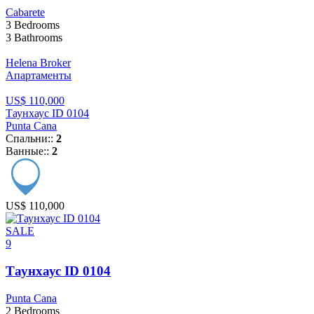
Cabarete
3
Bedrooms
3
Bathrooms
Helena Broker
Апартаменты
US$ 110,000
Таунхаус ID 0104
Punta Cana
Спальни::
2
Ванные::
2
US$ 110,000
SALE
9
Таунхаус ID 0104
Punta Cana
2
Bedrooms