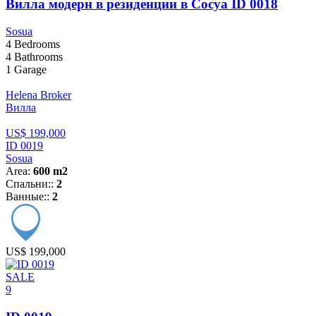
Вилла модерн в резиденции в Сосуа ID 0018
Sosua
4
Bedrooms
4
Bathrooms
1
Garage
Helena Broker
Вилла
US$ 199,000
ID 0019
Sosua
Area:
600 m2
Спальни::
2
Ванные::
2
US$ 199,000
SALE
9