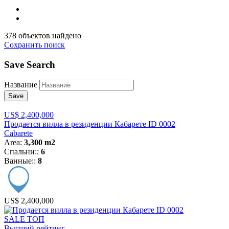
378 объектов найдено
Сохранить поиск
Save Search
Название
Save
US$ 2,400,000
Продается вилла в резиденции Кабарете ID 0002
Cabarete
Area:
3,300 m2
Спальни::
6
Ванные::
8
US$ 2,400,000
SALE
ТОП
Высший рейтинг