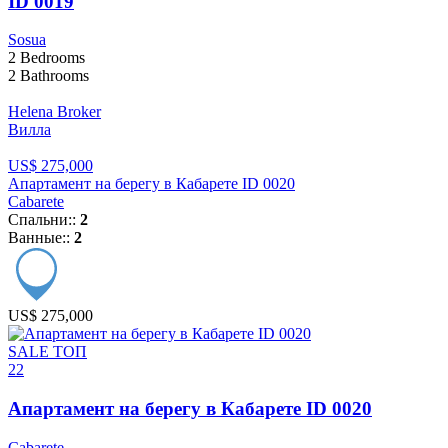
ID 0019
Sosua
2
Bedrooms
2
Bathrooms
Helena Broker
Вилла
US$ 275,000
Апартамент на берегу в Кабарете ID 0020
Cabarete
Спальни::
2
Ванные::
2
US$ 275,000
SALE
ТОП
22
Апартамент на берегу в Кабарете ID 0020
Cabarete