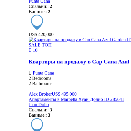
Punta Cana
Спальни::
2
Ванные::
2
US$ 420,000
SALE
ТОП
10
Квартиры на продажу в Cap Cana Azul 
Punta Cana
2
Bedrooms
2
Bathrooms
Alex Broker
US$ 495,000
Апартаменты в Marbella Хуан-Долио ID 285641
Juan Dolio
Спальни::
3
Ванные::
3