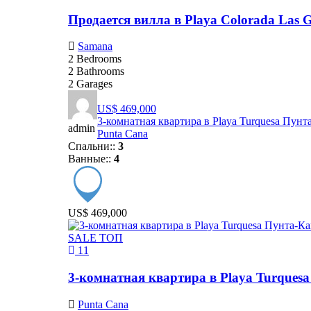
Продается вилла в Playa Colorada Las 
Samana
2
Bedrooms
2
Bathrooms
2
Garages
US$ 469,000
3-комнатная квартира в Playa Turquesa Пунт
admin
Punta Cana
Спальни::
3
Ванные::
4
US$ 469,000
SALE
ТОП
11
3-комнатная квартира в Playa Turques
Punta Cana