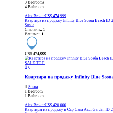
3
Bedrooms
4
Bathrooms
Alex Broker
US$ 474,999
Квартира на продажу Infinity Blue Sosúa Beach ID 
Sosua
Спальни::
1
Ванные::
1
US$ 474,999
SALE
ТОП
6
Квартира на продажу Infinity Blue Sosú
Sosua
1
Bedroom
1
Bathroom
Alex Broker
US$ 420,000
Квартиры на продажу в Cap Cana Azul Garden ID 