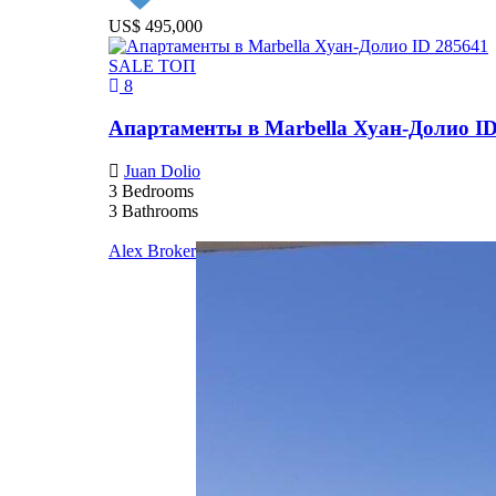
US$ 495,000
SALE
ТОП
8
Апартаменты в Marbella Хуан-Долио ID
Juan Dolio
3
Bedrooms
3
Bathrooms
Alex Broker