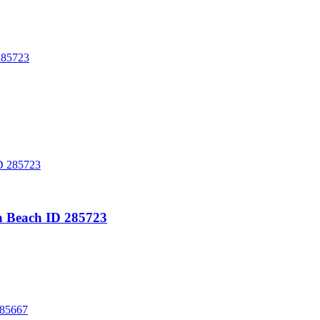
285723
a Beach ID 285723
285667