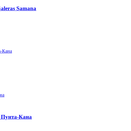
Galeras Samana
а-Кана
a Пунта-Кана