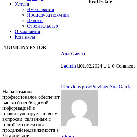
Real Estate
Услуги
Иммиграция
Процедура покупки
Налоги
Строительство
О компании
Контакты
''HOMEINVESTOR"
Ana Garcia
admin
01.02.2024
0 Comment
Навигация
Previous post:
Previous
Ana Garcia
Наша команда
по
профессионалов обеспечит
вас всей необходимой
записям
информацией и
проконсультирует по всем
вопросам, связанным с
приобретением или
продажей недвижимости в
Доминикане.
admin