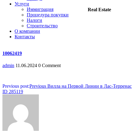
Услуги
Иммиграция
Real Estate
Процедура покупки
Налоги
Строительство
О компании
Контакты
10062419
admin
11.06.2024
0 Comment
Навигация
Previous post:
Previous
Вилла на Первой Линии в Лас-Терренас
ID 285119
по
записям