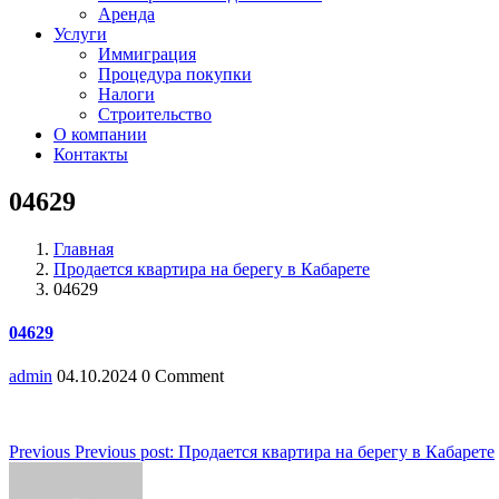
Аренда
Услуги
Иммиграция
Процедура покупки
Налоги
Строительство
О компании
Контакты
04629
Главная
Продается квартира на берегу в Кабарете
04629
04629
admin
04.10.2024
0 Comment
Навигация
Previous
Previous post:
Продается квартира на берегу в Кабарете
по