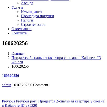
Аренда
Услуги
Иммиграция
Процедура покупки
Налоги
Строительство
О компании
Контакты
160620256
Главная
Продается 2-спальная квартира у океана в Кабарете ID
285220
160620256
160620256
admin
16.07.2025
0 Comment
Навигация
Previous
Previous post:
Продается 2-спальная квартира у океана
в Кабарете ID 285220