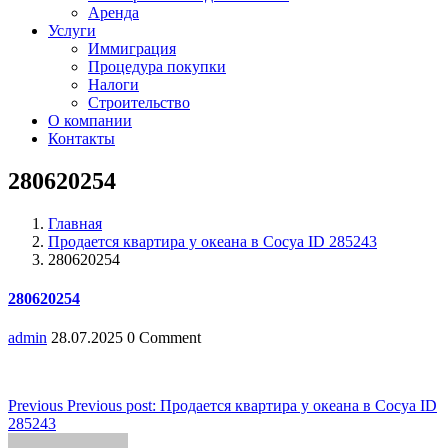
Аренда
Услуги
Иммиграция
Процедура покупки
Налоги
Строительство
О компании
Контакты
280620254
Главная
Продается квартира у океана в Сосуа ID 285243
280620254
280620254
admin
28.07.2025
0 Comment
Навигация
Previous
Previous post:
Продается квартира у океана в Сосуа ID
285243
по