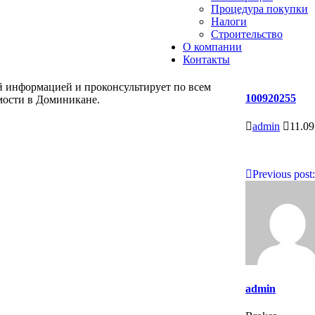
Процедура покупки
Налоги
Строительство
О компании
Контакты
й информацией и проконсультирует по всем
100920255
мости в Доминикане.
admin
11.09
Навигац
Previous post:
по
записям
admin