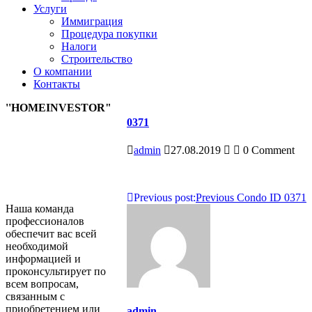
Услуги
Иммиграция
Процедура покупки
Налоги
Строительство
О компании
Контакты
''HOMEINVESTOR"
0371
admin
27.08.2019
0 Comment
Навигация
Previous post:
Previous
Condo ID 0371
Наша команда
по
профессионалов
обеспечит вас всей
записям
необходимой
информацией и
проконсультирует по
всем вопросам,
связанным с
приобретением или
admin