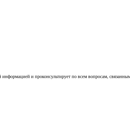
Процедура покупки
Налоги
Строительство
О компании
Контакты
й информацией и проконсультирует по всем вопросам, связанны