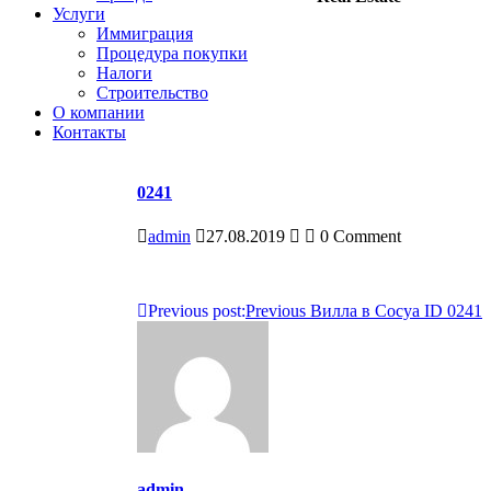
Услуги
Иммиграция
Процедура покупки
Налоги
Строительство
О компании
Контакты
0241
admin
27.08.2019
0 Comment
Навигация
Previous post:
Previous
Вилла в Сосуа ID 0241
по
записям
admin