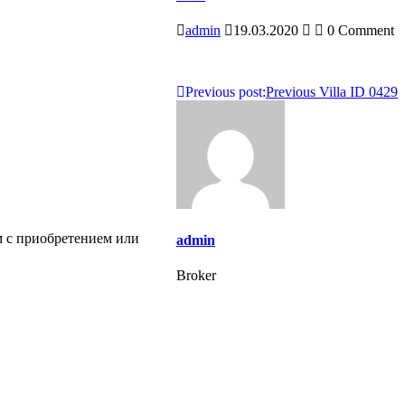
admin
19.03.2020
0 Comment
Навигация
Previous post:
Previous
Villa ID 0429
по
записям
м с приобретением или
admin
Broker