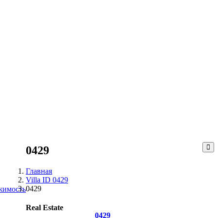
0429
Главная
Villa ID 0429
0429
жимость
Real Estate
0429