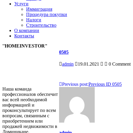
Услуги
Иммиграция
Процедура покупки
Налоги
Строительство
О компании
Контакты
''HOMEINVESTOR"
0505
admin
19.01.2021
0 Comment
Навигация
Previous post:
Previous
ID 0505
Наша команда
по
профессионалов обеспечит
вас всей необходимой
записям
информацией и
проконсультирует по всем
вопросам, связанным с
приобретением или
продажей недвижимости в
Доминикане.
admin