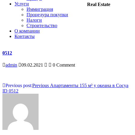
Услуги
Real Estate
Иммиграция
Процедура покупки
Налоги
Строительство
О компании
Контакты
0512
admin
09.02.2021
0 Comment
Навигация
Previous post:
Previous
Апартаменты 155 м² у океана в Сосуа
ID 0512
по
записям