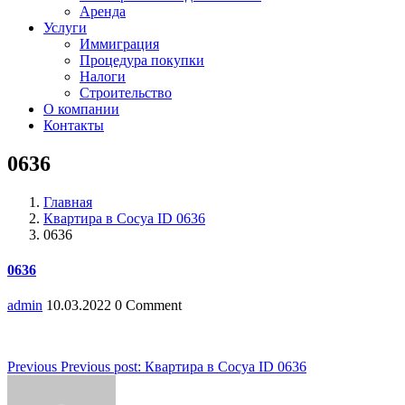
Аренда
Услуги
Иммиграция
Процедура покупки
Налоги
Строительство
О компании
Контакты
0636
Главная
Квартира в Сосуа ID 0636
0636
0636
admin
10.03.2022
0 Comment
Навигация
Previous
Previous post:
Квартира в Сосуа ID 0636
по