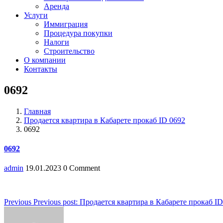
Аренда
Услуги
Иммиграция
Процедура покупки
Налоги
Строительство
О компании
Контакты
0692
Главная
Продается квартира в Кабарете прокаб ID 0692
0692
0692
admin
19.01.2023
0 Comment
Навигация
Previous
Previous post:
Продается квартира в Кабарете прокаб ID
по