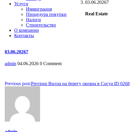
03.06.20267
Услуги
Иммиграция
Real Estate
Процедура покупки
Налоги
Строительство
О компании
Контакты
03.06.20267
admin
04.06.2026
0 Comment
Навигация
Previous post:
Previous
Вилла на берегу океана в Сосуа ID 0268
по
записям
admin